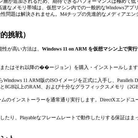
レーション層が追加されるため、期待できるパフォーマンスは極め
り高速なメモリ帯域は、仮想マシン内での一般的なWindows
な互換性問題は解決されません。M4チップの先進的なメディア
的挑戦）
能性が高い方法は、
Windows 11 on ARM を仮想マシン上で実
op 19 for Mac（またはそれ以降の��ージョン）を購入・インスト
softからWindows 11 ARM版のISOイメージを正式に入手し、Par
PUと8GB以上のRAM、および十分なグラフィックスメモリ（2
で、ゲームのインストーラーを通常通り実行します。DirectXエ
したり、Playableなフレームレートで動作したりする保証