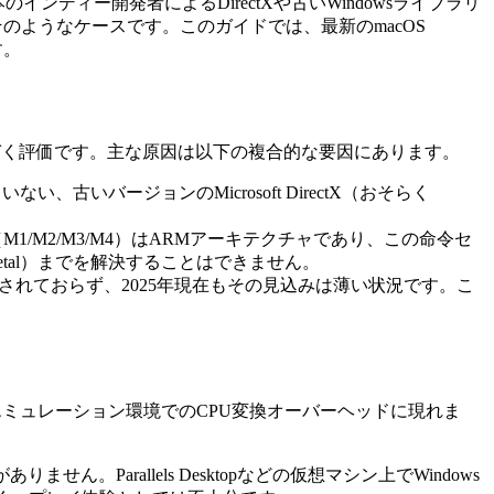
インディー開発者によるDirectXや古いWindowsライブラリ
のようなケースです。このガイドでは、最新のmacOS
す。
に基づく評価です。主な原因は以下の複合的な要因にあります。
い、古いバージョンのMicrosoft DirectX（おそらく
on（M1/M2/M3/M4）はARMアーキテクチャであり、この命令セ
 Metal）までを解決することはできません。
は発表されておらず、2025年現在もその見込みは薄い状況です。こ
ミュレーション環境でのCPU変換オーバーヘッドに現れま
ん。Parallels Desktopなどの仮想マシン上でWindows