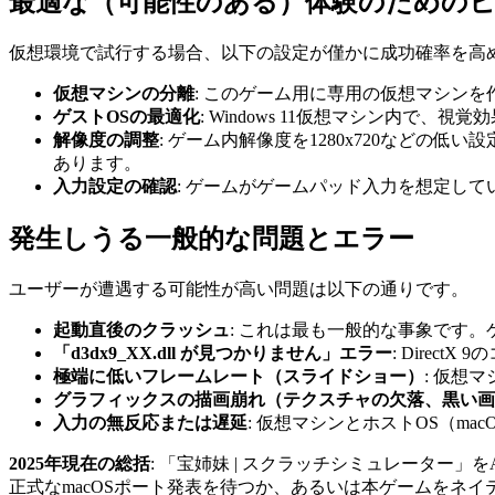
最適な（可能性のある）体験のための
仮想環境で試行する場合、以下の設定が僅かに成功確率を高
仮想マシンの分離
: このゲーム用に専用の仮想マシン
ゲストOSの最適化
: Windows 11仮想マシン内
解像度の調整
: ゲーム内解像度を1280x720など
あります。
入力設定の確認
: ゲームがゲームパッド入力を想定してい
発生しうる一般的な問題とエラー
ユーザーが遭遇する可能性が高い問題は以下の通りです。
起動直後のクラッシュ
: これは最も一般的な事象です
「d3dx9_XX.dll が見つかりません」エラー
: Dire
極端に低いフレームレート（スライドショー）
: 仮想
グラフィックスの描画崩れ（テクスチャの欠落、黒い画
入力の無反応または遅延
: 仮想マシンとホストOS（m
2025年現在の総括
: 「宝姉妹 | スクラッチシミュレーター」
正式なmacOSポート発表を待つか、あるいは本ゲームをネイテ