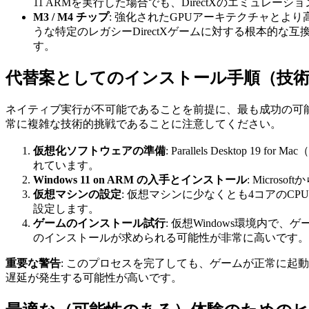
11 ARMを実行した場合でも、DirectXのエミュ
M3 / M4 チップ
: 強化されたGPUアーキテクチャとよ
うな特定のレガシーDirectXゲームに対する根本的
す。
代替案としてのインストール手順（技術
ネイティブ実行が不可能であることを前提に、最も成功の可
常に複雑な技術的挑戦であることに注意してください。
仮想化ソフトウェアの準備
: Parallels Deskt
れています。
Windows 11 on ARM の入手とインストール
: Micro
仮想マシンの設定
: 仮想マシンに少なくとも4コアのC
設定します。
ゲームのインストール試行
: 仮想Windows環境内
のインストールが求められる可能性が非常に高いです。
重要な警告
: このプロセスを完了しても、ゲームが正常に起動
遅延が発生する可能性が高いです。