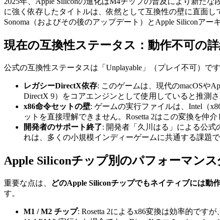
2025年、Apple Siliconの進化はM4チップの普及によ
に強く依存したタイトルは、依然として互換性の壁に直面してい
Sonoma（およびその後のアップデート）とApple Sili
現在の互換性ステータス：動作不可の詳
公式の互換性ステータスは「Unplayable」（プレイ不可
レガシーDirectX依存
: このゲームは、現代のmacOSやAp
DirectX 9）をコアエンジンとして使用していると推測
x86命令セットの壁
: ゲームの実行ファイルは、Intel（x
ットを直接理解できません。Rosetta 2はこの変換を仲介
開発者のサポート終了
: 開発者「久川はる」による公式の
れは、多くの小規模インディーゲームに共通する課題で
Apple Siliconチップ別のパフォーマンス分析 
重要な点は、
どのApple Siliconチップでもネイティブには
す。
M1 / M2 チップ
: Rosetta 2によるx86変換は効率的