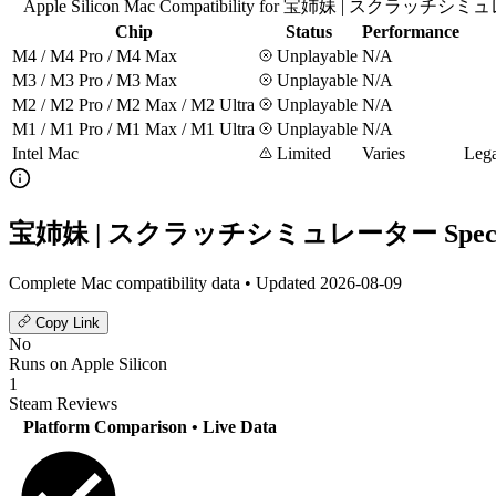
Apple Silicon Mac Compatibility for 宝姉妹 | スクラッチ
Chip
Status
Performance
M4 / M4 Pro / M4 Max
Unplayable
N/A
M3 / M3 Pro / M3 Max
Unplayable
N/A
M2 / M2 Pro / M2 Max / M2 Ultra
Unplayable
N/A
M1 / M1 Pro / M1 Max / M1 Ultra
Unplayable
N/A
Intel Mac
Limited
Varies
Lega
宝姉妹 | スクラッチシミュレーター Specific
Complete Mac compatibility data • Updated 2026-08-09
Copy Link
No
Runs on Apple Silicon
1
Steam Reviews
Platform Comparison
• Live Data