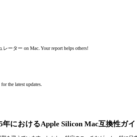
レーター on Mac. Your report helps others!
 for the latest updates.
におけるApple Silicon Mac互換性ガ