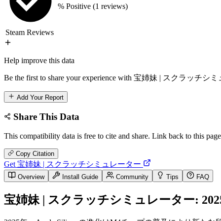
% Positive
(1 reviews)
Steam Reviews
Help improve this data
Be the first to share your experience with 宝姉妹 | スクラッチシミュ
Add Your Report
Share This Data
This compatibility data is free to cite and share. Link back to this page
Copy Citation
Get 宝姉妹 | スクラッチシミュレーター
Overview
Install Guide
Community
Tips
FAQ
宝姉妹 | スクラッチシミュレーター: 2025年