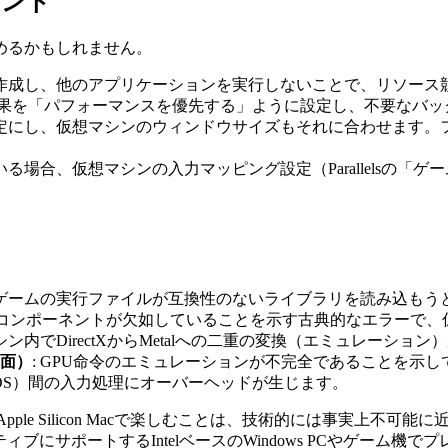
ヒント
めるかもしれません。
を作成し、他のアプリケーションを実行しないことで、リソース
で、視覚効果を「パフォーマンスを優先する」ように設定し、不要な
の低い設定にし、仮想マシンのウィンドウサイズもそれに合わせま
る場合、仮想マシンの入力マッピング設定（Parallelsの「
。ゲームの実行ファイルが互換性のないライブラリを読み込もう
ctX 9のコンポーネントが欠如していることを示す古典的なエラー
マシン内でDirectXからMetalへの二重の変換（エミュレー
面）
: GPU命令のエミュレーションが不完全であることを示
acOS）間の入力処理にオーバーヘッドが生じます。
をApple Silicon Macで楽しむことは、技術的には事実上
ィブにサポートするIntelベースのWindows PCやゲーム