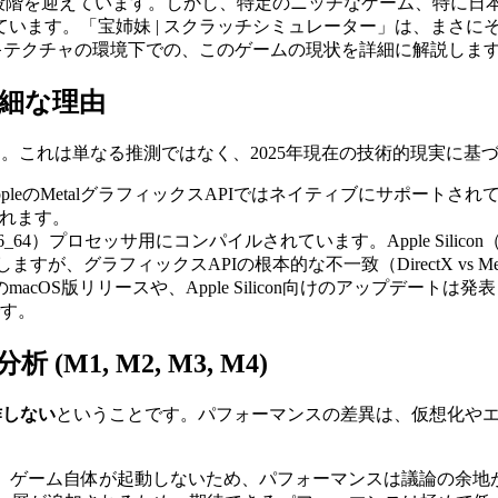
り新たな段階を迎えています。しかし、特定のニッチなゲーム、特に日本の
ます。「宝姉妹 | スクラッチシミュレーター」は、まさにそ
conアーキテクチャの環境下での、このゲームの現状を詳細に解説しま
細な理由
）です。これは単なる推測ではなく、2025年現在の技術的現実
pleのMetalグラフィックスAPIではネイティブにサポートされていな
されます。
86_64）プロセッサ用にコンパイルされています。Apple Silic
しますが、グラフィックスAPIの根本的な不一致（DirectX vs
macOS版リリースや、Apple Silicon向けのアップデート
す。
(M1, M2, M3, M4)
動作しない
ということです。パフォーマンスの差異は、仮想化やエ
ですが、ゲーム自体が起動しないため、パフォーマンスは議論の余地がありませ